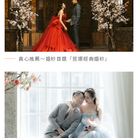
真心推薦～婚紗首選「昆娜經典婚紗」
MORE＋