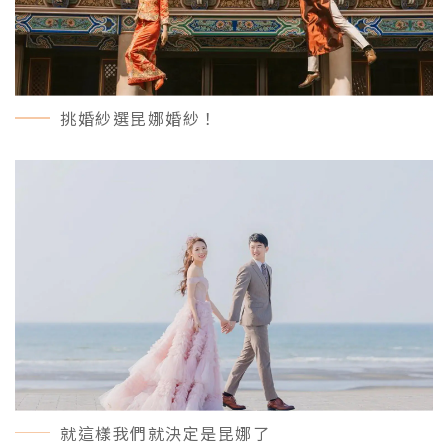
挑婚紗選昆娜婚紗！
MORE＋
就這樣我們就決定是昆娜了