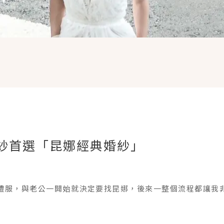
紗首選「昆娜經典婚紗」
禮服，與老公一開始就決定要找昆娜，後來一整個流程都讓我