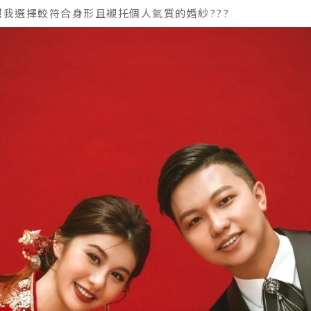
都幫我選擇較符合身形且襯托個人氣質的婚紗???