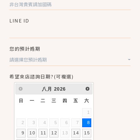
LINE ID
您的預計婚期
請選擇您預計婚期
希望來店諮詢日期?(可複選)
八月
2026
日
一
二
三
四
五
六
1
2
3
4
5
6
7
8
9
10
11
12
13
14
15