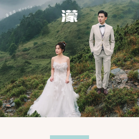
遙望遠山青黛
MORE＋