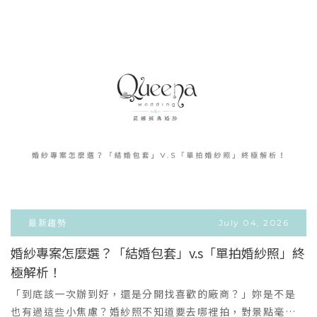
感？• 人數多、意見多，怕拍攝過程手忙腳亂？這些問題，
其實是許多家庭在拍攝前最常有的擔心～>> 昆娜幫你把每個
細節都準備好 <<✔️專人提供服裝搭配建議：讓全家畫面和諧
又有質感✔️專業攝影師互動引導：自然帶動長輩、小朋友的情
緒✔️輕鬆舒適的拍攝節奏：不用擔心尷尬或不會擺姿勢✔️客製
化拍攝風格：無論是溫馨、韓系、自然互動都能呈現💎 家人
的幸福值得最高規格的儀式感有些幸福，不是每天都有機會
重來。是孩子願意牽著妳的手；是毛孩寵物能陪伴身側； 是
肚子裡的小生命，正在悄悄改變妳的人生。無論是全家團
聚、迎接新生命、還是與寵物毛孩的珍貴日常，在昆娜，妳
都能享受比照頂級婚紗規格的精緻服務：✨ 我們的三大幸福
定格主題本系列方案皆包含高質感輸出類成品（精緻相本、
放大框/桌框），由一條龍專業團隊完整打理：👨‍👩‍👧‍👦 經典
最新趨勢
July 04, 2026
全家福：手機裡總不缺照片，但有多久沒有一張「全家人都
婚紗專案怎麼選？「結婚包套」v.s「單拍婚紗照」終
到齊、每個人都完美」的正式合照了？不管是送給父母的結
極解析！
VIEW MORE
婚週年禮物，還是家族跨世代的傳承合影，我們替你凝結全
＋
家人一瞬間的時光。🤰 溫柔孕婦婚紗：產檢及日常生活都穩
「到底該一次辦到好，還是分開找喜歡的廠商？」妳是不是
定健康的話建議在懷孕 32-36 週留影。歡迎自備服裝道具與
也有過這些小焦慮？婚紗照不知道要去哪裡拍，對景點毫無