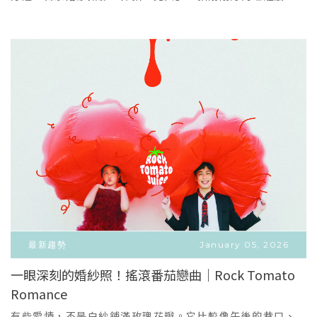
娜，妳能享受的「獨家專屬服務」不論妳選擇哪一種方案，
她回頭，他微笑；一點點遲疑、一點點心動。Quiet
論刪減，去蕪存菁！盡量留下您想要的內容，幫您規劃在預
在昆娜，妳都能擁有最頂級、安心的籌備體驗：🕊️ 專門助理
moments, honest love.輕顏的空間、木質的溫度、自然
算內。Q：方案內的禮服要加價嗎？A：不用加價！昆娜所有
全套貼心服務 ｜ 明星級歡樂引導帶長輩出門、帶毛孩棚拍、
光在午後慢慢移動，時間彷彿被放慢，留下的是兩個人最真
方案內的禮服都有包含全區手工單品的婚紗禮服，拍照手工
或是挺著孕肚會緊張嗎？別擔心！昆娜擁有專屬門市助理替
實的狀態。我們拍你低頭整理花束的瞬間、他伸出手卻還沒
單品是1F一整個區域的禮服可以挑選；宴客手工單品是3F一
妳打理與提醒所有預約排程～拍攝現場由專業攝影團隊歡樂
握住的那一秒，那些說不出口的情感。一種很「鹽系」的
整層樓的婚紗可供挑選唷！禮服數量可以說是非常多！因此
引導，教你們擺拍、逗你們微笑，長輩不尷尬、毛孩不失
美。一點點甜膩、張揚，在多年後回看時，覺得心裡一暖。
不用擔心挑不到喜歡的禮服。若對於禮服有要求設計或質感
控、媽咪最安心，只要帶著放鬆的心情就好囉！📸 專屬故事
Less pose, more feeling.Simple, calm, and
的貴賓，我們也有提供「2F國際品牌區」，裡面蒐羅了昆娜
劇本 ｜ 一對一攝影溝通即使是全家福也不會輕忽照片可訴說
timeless.如果你也嚮往這樣的婚紗照——像一部日常電影，
從11支國際品牌精選的婚紗禮服，從經典的「優雅蕾絲白
的故事性，拒絕複製貼上的死板排排站。拍攝前，攝影師與
安靜、留白，卻把愛拍得很深。那麼，這就是屬於你們的風
紗」到「氣勢王妃奢華大長襬白紗」在我們館內都可以看
你一對一溝通，針對你們的家庭互動、孕期心情或毛孩個
格。
到，品牌區的婚紗就需要看各個品牌定價唷！若擔心太爆預
性，親自為你們編寫專屬的拍攝腳本，讓照片像一部日常電
算，也歡迎先提供可接受的金額給您的禮服顧問，在預算內
影，安靜、留白，卻充滿細節與溫度。👗 禮服修改完美合身
為您挑選到最完美的婚紗♡Q：我在網路上看到傳統婚紗店很
｜ 專屬顧問版型諮詢不用等到結婚，此刻的你與家人就值得
多消費都不透明、強迫推銷，很擔心怎麼辦？A：昆娜不會！
最好！專屬禮服顧問會依據妳的身形、孕期週數與氣質彈性
我們最大的願望是協助新人開心地完成人生大事，加價跟收
最新趨勢
January 05, 2026
推薦，並在獨立包廂內貼心服務，替妳快速找到那件命定
取金額之前都會再特別跟您說明一次，不用擔心突如其來的
一眼深刻的婚紗照！搖滾番茄戀曲｜Rock Tomato
（The One）的高級質感。本月預約諮詢｜每日限量兩組體
消費🤍我們家禮服真的很多很漂亮，也不會做強迫推銷唷～
Romance
VIEW MORE
驗精緻婚紗(體驗以媽媽為主)現在透過線上預約來店，除了現
放心的預約吧！Q：我不需要拍照服務 / 已經在別的地方拍
＋
場體驗命定婚紗，更可直接享有昆娜頂級聯名品牌專屬優
完，只要宴客禮服 / 婚攝新秘？A：沒問題！那就是我們「單
有些愛情，不是白紗鋪滿玫瑰花瓣。它比較像午後的巷口、