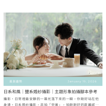
老公、寶寶的甜蜜Dresscode！拍出只有你們能懂的默契🤍
頭緒？想拍出有故事感、獨特又浪漫的照片，卻不知道該怎
當然也能挑選我們備有輕盈、高彈性且極具設計感的專屬孕
麼準備？對禮服細節要求極高，卻卡在不知道自己適合什麼
婦手工婚紗，完美襯托孕媽咪出最優雅的線條，修飾身形，
版型？別擔心，把這些繁瑣的功課，都交給昆娜吧🤍一張圖
紀錄生命最初的奇妙蛻變！🐶 寵物毛孩寫真：寵物就是我們
看懂：結婚包套 v.s 單拍婚紗照每個人的婚禮節奏不同，適合
的家人！有毛、無毛的寶貝我們都歡迎！昆娜擁有獨立的專
的方案當然也不同：方案項目✨ 結婚包套 (一條龍服務)📸 單
業攝影棚與耐心的團隊，善於捕捉寶貝與妳之間最真摯、最
拍婚紗照 (純拍照方案)方案價格(僅供參考)$53800 ～
互相信任的眼神互動。(本項可與全家福、孕婦婚紗完美結合
$99800$42800 ～ $58800服務內容包含「婚紗攝影」與
拍攝)Q：專案價格是多少？內容有什麼？A：昆娜全家福專案
「宴客禮服、周邊」僅包含「婚紗攝影」相關服務適合對象
36800起、孕婦寫真及寵物寫真專案28800起，內含昆娜立
婚期已定/未定講求效率、希望婚禮風格一致的忙碌新人已辦
體攝影棚拍攝、2套女生禮服、20組相片(含電子檔)入冊、相
完婚宴、海外婚禮或不辦宴客的新人最大優點省時、省心、
本相框......等。男生如果需要西服可另外加選，會由我們的專
高cp值，不需重複尋找廠商。簡單、純粹，無後續宴客包
業西服工作室【品位室西服】提供服務唷！Q：我有預算考
袱。Q：我想調整內容，加一套拍照禮服、不要相本相框、想
量，希望可以抓在$XXXXX，可以嗎？A：可以喔！一樣是來
調整照片組數......etc.，可以嗎？A：可以喔！方案內容都可
店裡請顧問規劃，看有哪些內容慢慢討論刪減，去蕪存菁！
以來店跟顧問討論調整，調整完顧問會幫您重新報價喔！Q：
最新趨勢
January 19, 2026
盡量留下您想要的內容，幫您規劃在預算內。Q：有小朋友的
全毛片有贈送嗎？A：昆娜沒有照片全給，可以挑自己喜歡的
日系和風｜鹽系婚紗攝影｜主題形象拍攝腳本參考
衣服嗎？A：小男生自備。昆娜有女生的小花童服，適用身高
照片，昆娜會幫您調色完美精修，可以討論修照片的程度
VIEW MORE
大約在90-110公分。如果更高可以考慮租借一般拍照禮服或
攝影‧日常裡最安靜的一幕光落下來的一瞬，你剛好站在他
唷！Q：我有預算考量，希望可以抓在$XXXXX，可以嗎？
＋
雞尾酒服；如果更小的小女生服裝就需要自備唷！選擇昆
身邊。日系婚紗攝影，非拍「完美」，拍剛剛好的距離感。
A：可以喔！一樣是來店裡請顧問規劃，看有哪些內容慢慢討