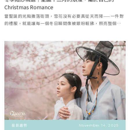
光復/審計/范特喜文創聚落老屋磚牆，文創氣息復古、文青街
Christmas Romance
VIEW MORE
拍、生活感。👗 禮服建議： 剪裁俐落的魚尾裙或飄逸感雪紡
＋
白紗適合海邊；森林系可選線條簡約、不拖地的輕婚紗。🍁
當聖誕的光點撒落街頭，雪花沒有必要真從天而降——一件對
秋日詩意：大地色調與歐式古堡秋高氣爽，光線變得柔和，
的禮服，就能讓每一個冬日瞬間像被銀粉輕拂，照亮整個回
最適合唯美、有層次感的風格。景點推薦季節特色適合風格
憶。2025年冬季，我們挑選幾件最能在冷色光影裡發光的禮
與禮服搭配霧峰落羽松羽葉轉紅或金黃，詩意浪漫唯美、詩
服：從華麗的分層蓬裙，到霧感淺藍的夢幻蓬裙，再到帶著
意、暖色調。新社莊園古堡紅磚古堡與歐式庭園歐式宮廷、
微光的緊身亮片魚尾。在節慶、教堂、或雪景旁的外景拍攝
古典、唯美。外埔忘憂谷金黃稻田或休耕後遼闊的景觀大
中，完整你最想被記住的那一幕。貼心附上細節說明與搭配
地、療癒、遼闊感。👗 禮服建議： 適合選擇深色、酒紅、墨
建議——穿上它，來一場屬於冬天婚禮的聚光時刻。一、
綠或海軍藍等飽和色系禮服；古堡前白紗可搭配長頭紗，營
DOVITA－雪之華·土耳其分層夢幻白紗蓬裙（大場地／豪華
造古典唯美感。❄️ 冬日暖陽：古典莊重與時尚都會冬日陽光
進場首選 ）亮點與細節：多層次硬紗與鬆褶網紗交疊，形成
溫暖不刺眼，最適合拍攝有氣質、莊重或時尚氛圍的場景。
奢華蓬度與俐落輪廓；走動時裙擺呈現連綿的層次波紋，像
景點推薦季節特色適合風格與禮服搭配台中孔廟/霧峰林家花
雪地上柔和的軌跡。腰身以手工雕花與細緻縴帶收腰，視覺
園冬日暖陽，古蹟莊重中式、古典、莊嚴。七期街道/國家歌
拉長下半身，打造皇室般的進場氣勢。特選微閃紗面料，在
劇院現代感、時尚氣場時尚、都會、歐風氣勢。泰安車站日
燈光下產生柔和星塵效果，不需大量珠寶也能自然發光。適
式木造車站，懷舊氛圍日系、清新、懷舊復古。👗 禮服建
合場景與攝影建議：教堂進場、宮殿式外景、冬日大階梯；
議： 選擇緞面、卡肩或長袖的簡約白紗，突顯氣質；晚禮服
建議以俯拍與廣角鏡頭呈現裙擺的流動感。造型建議：皇冠
可選黑色、白色或剪裁大方的設計款，營造時尚感。💡
式髮飾加上首爾水晶頭紗，配以簡單的銀色耳飾，營造聖誕
最新趨勢
November 14, 2025