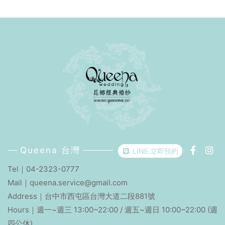
你們最自然的狀態——那個忍不住大笑、又偷偷對看的一瞬
間，才是愛最真實的模樣。不用擔心毫無經驗！交給專業的
來昆娜無論攝影師、燈光師或是造型師，都會在拍攝過程中
引導新人，讓鏡頭同時紀錄以外，跟工作人員更像朋友一樣
互動！每一個笑聲、每一段擠眉弄眼搞怪表情，變成回憶裡
會發光的小片段。拍貼機感婚紗照！隨手拿起就是完美婚紗
照道具當成品交到你手上時，你會發現這不只是一組婚紗
照，而是一場「愛與快樂的縮時電影」。沒有劇本、沒有修
飾，100%都是那天最真的笑容 ♥ (當然會有事前的拍攝腳本
討論！)每一組作品，都飽含著昆娜滿滿的祝福，哪一天回頭
翻照片時，讓你們回想起那天滿滿的笑聲✨
Queena 台灣
LINE 立即預約
Tel｜
04-2323-0777
Mail｜
queena.service@gmail.com
Address｜
台中市西屯區台灣大道二段881號
Hours｜週一~週三 13:00~22:00 / 週五~週日 10:00~22:00 (週
四公休)