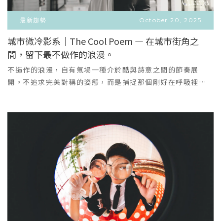
的妝髮呈現每件禮服的最佳光感。這個冬天，讓我們幫妳把
禮服顧問替妳開啟一場質感與光芒的旅程。妳的HighLight
前，他手裡的玫瑰、她懷裡的笑像是在生活的煙火裡偷渡浪
每一個閃爍，縫進婚紗的每一層紗裡。穿上它，記住那個在
時刻，我們已經備好。
漫。他們拿著一個巨大的「囍」，笑著宣告——愛情從來不需
最新趨勢
October 20, 2025
暖冬中微笑的妳。預約試穿，成就屬於妳的冬季HighLight
要被定義。當我們說要拍一場「愛情電影」有無法重現的瞬
城市微冷影系｜The Cool Poem — 在城市街角之
時刻。
間；有真實的呼吸與笑聲。每一張照片，都像一封沒寄出的
間，留下最不做作的浪漫。
VIEW MORE
信，寫給那個願意和你一起逃亡、一起生活的人。這座城市
＋
天未亮，他們跑過街角、穿過隧道，留下愛仍在燃燒的軌
不造作的浪漫，自有氣場一種介於酷與詩意之間的節奏展
跡。
開。不追求完美對稱的姿態，而是捕捉那個剛好在呼吸裡的
瞬間。在攝影師鏡頭下，愛情不需要濾鏡與設計，它是自然
發生的氣氛。他用光影與構圖，記錄出一種不言而喻的高級
感，像城市午後的風，冷靜卻溫柔、自由又真實。畫面氛圍
｜像電影，也像生活這個系列有著兩種靈魂的對話——城市街
頭的俐落光影，與草地自然光的柔軟溫度。黑與白、冷與
暖，在同一個畫面中交錯，就像戀人之間的節奏，時而沈
穩、時而放肆。都會街角的時尚步伐，到野外風中輕笑的瞬
間，每一幀都像是雜誌封面與日常紀錄的交疊，無需刻意凝
視鏡頭，也能讓故事自己發光。這是屬於「城市影系」的語
言——用一種近乎安靜的方式，讓情緒滲進影像裡。造型與風
格｜高級、乾淨、極具態度服裝不只是裝飾，還成為故事的