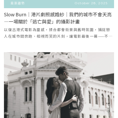
線層次表現得像雪夜裡閃爍的星子。造型建議：復古大波浪
全景明亮得像是夢裡。白紗的飛揚、櫻花的盛放、笑容的真
最新趨勢
October 28, 2025
或俐落高盤髮，配以細長耳環，妝容偏煙燻或古銅光澤，呈
實，都在這一刻被凝結。風格亮點輕盈跳耀感：擅長以移動
Slow Burn｜港片劇照感婚紗｜我們的城市不會天亮
現明星紅毯般的氣勢。Q：為什麼要在選這三件？A：冬天的
動作抓住最自然的笑意。高亮柔霧色系：適合春天，也適合
—一場關於「逃亡與愛」的攝影計畫
VIEW MORE
光線帶有透明感與冷冽的對比，是展現「光與紗」質感的最
喜歡乾淨透明感的新人。敘事式構圖：畫面有延伸，有空
＋
佳時刻。白色與淺色系在冷色光中反而更加純粹，亮片與水
氣，有故事。適合新人✔ 喜歡明亮清透的氛圍✔ 想在櫻花季
以復古港式電影為靈感，揉合都會街景與舊時氛圍，捕捉戀
晶在低光下的反射能創造電影級的高光畫面；而厚重的蓬裙
拍攝卻不想落入刻板角度✔ 期待「像劇照又像日記」的叙事
人在城市間奔跑、相視而笑的片刻，讓電影最後一幕——不完
在寒風中拉出壯闊的動態，遠看像雪花堆疊、近看像手工的
風格｜Scene 3｜夜幕霧氣・極簡片段當光線變暗，櫻花不
美、卻無比動人。有些愛情，屬於不被歸類的愛。它存在於
藝術品——這就是冬季婚紗獨有的浪漫。P.S.拍攝小提醒（讓
再，故事更靠近了彼此。用 霧、暗色、靜止 三種元素，打造
夜色裡、街燈下、轉身的一刻，在城市的迴聲中，燃燒成永
照片更有冬季氣氛感）在進場或拍攝瞬間撒上少量人造雪或
冷調卻深情的畫面。極簡，讓情緒成為主角。在微光下靠近
恆的畫面。最動人的一幕不是童話。他牽起她的手，穿越隧
細小銀粉（攝影棚/宴客場地可控），能提升「雪落星塵」效
的兩人，有一種「只有我們聽得見」的寂靜。深夜電影的收
道、奔跑在舊城的街口，笑聲在鐵窗與霓虹之間迴盪——像老
果。使用暖光巢狀補光（如黃金色燈片）搭配冷日光，能創
尾，一種成熟的浪漫。風格亮點冷調霧感美學：敘事質地。
電影的底片，泛黃、顫動、卻如此真實。那一刻的愛，不為
造聖誕燈飾般的溫度。加上一點聖誕元素：一朵簡約的金色
極簡服裝 × 深情構圖：凸顯情緒張力。城市夜幕氛圍：適合
誰證明，也不為誰停留。他們只是選擇在混亂的城市裡，點
或深紅胸花、或手捧小束松針與金屬裝飾的花束，既節慶又
喜歡獨特、非制式婚紗照的新人。適合新人✔ 偏愛高級冷
亮最後一盞燈。藏著故事的溫度第一幕｜煙裡的白玫瑰柔軟
不搶鏡。【 預約建議 與 專屬服務 】Queena 精選冬季禮服
調、極簡風格✔ 希望呈現「情緒系」婚紗照✔ 想拍出像電影
的蕾絲與舊時的剪裁，在隧道昏黃的光裡散開一種近乎夢境
數量有限，部分款式為限量進口或熱門款式。若您被其中任
劇照般的深度與故事感抓住新人之間「最真實、最不經意」
的朦朧。她回頭的瞬間，世界靜止，像要逃往一個沒有人認
意一件吸引：✨ 立即預約試穿｜填寫預約表單（下滑）我們
的時刻，抓拍一段存在的戀愛，而不是為鏡頭表演。以三種
識的未來。第二幕｜像風裡的信老公寓前，他們笑著奔跑。
提供一對一禮服顧問服務，試穿當天將依妳的身形做腰線與
場景、三種情緒，組合成最完整的愛情故事。若你們也想擁
裙擺被風托起，裙角沾著灰塵卻閃著光。是愛最真實的樣子
長度版型建議、提供現場造型與拍攝討論，並以最適合冬季
有專屬於兩人的故事片段——歡迎預約諮詢與拍攝時段讓專屬
——凌亂卻閃耀。第三幕｜像街角的紅色霓虹在熱鬧的小吃攤