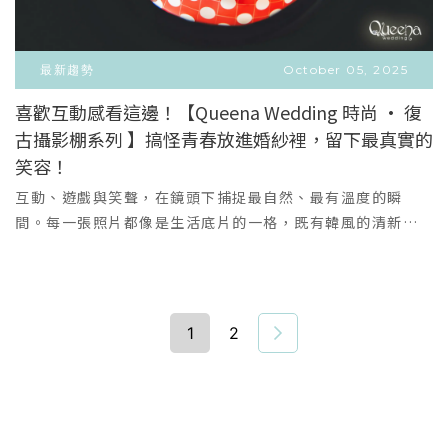
延伸。黑色禮服的俐落線條、白紗的輕盈層次、牛仔與球帽
的自由組合——它們象徵著「真實的你」，不需要迎合任何框
架。整體風格以美式光影為靈感，呈現一種像明星又不刻意
最新趨勢
October 05, 2025
的質感，每個畫面都帶著呼吸感的生活溫度。適合的新人｜
喜歡互動感看這邊！【Queena Wedding 時尚 · 復
喜歡個性、也相信真實如果你嚮往的是「不像婚紗照的婚紗
古攝影棚系列 】搞怪青春放進婚紗裡，留下最真實的
VIEW MORE
照」，想要拍出屬於你們的節奏與故事——那麼這組作品，正
＋
笑容！
是為你們準備的。微涼的鏡頭擅長捕捉「自然卻動人」的情
緒，讓愛情的模樣不被擺拍取代，而是被時間記錄。因為最
互動、遊戲與笑聲，在鏡頭下捕捉最自然、最有溫度的瞬
動人的畫面，往往不是擺好的，而是剛好發生的。「微冷影
間。每一張照片都像是生活底片的一格，既有韓風的清新時
系｜The Cool Poem」讓愛情，以最不做作的姿態，成為永
尚，也藏著老派戀愛的幽默與浪漫 ♥適合新人：敢笑、敢
恆的風景。
玩、更想做自己這系列特別適合想跳脫框架的新人：喜歡自
然互動、想留下「真實感婚紗」的你們不愛太多制式擺拍，
希望畫面真實有趣熱愛時尚、有個性、有故事感的情侶想在
1
2
婚紗中展現「自我魅力」與「日常默契」昆娜給妳，沒有距
離、沒有框架的婚紗照。就算是害羞的新娘，也能在鏡頭前
笑得最真。笑著拍完的婚紗時光拍攝過程中，我們為每對新
人準備專屬的互動引導與輕音樂節奏，讓拍攝任務變成一場
專屬表演✨攝影師會根據每一位新人適合的表情與動作，捕捉