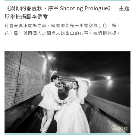
Queena Wedding 貼心提醒季節限定景點： 櫻花、麥田、
夜的星點光芒二、霧藍詩篇·莫蘭迪藍層次蓬裙（冬季森林
《與你的春夏秋・序章 Shooting Prologue》｜主題
落羽松等花期受天氣影響大，請務必與我們的門市人員提前
仙靈／外景浪漫／韓系唯美🌲）亮點與細節：柔霧藍層次紗
形象拍攝腳本參考
VIEW MORE
確認當年的最佳拍攝時間！確定風格優先： 建議先與我們討
裙，色調如冬日晨霧或細碎霜光，低飽和度更顯高級，鏡頭
＋
論您喜歡的婚紗照風格（清新、復古、歐風等），我們將為
語言上親和又富詩意。上身以細緻刺繡與淡彩珠片點綴，遠
在春天真正開場之前，鏡頭總能先一步替空氣上色。霧、
您精準搭配最適合的季節、景點與禮服！💖 立即預約諮詢，
看如雪晶潤，近看每一顆珠片都有手工排列的溫度。中高腰
花、風、與兩個人之間尚未說出口的心事，被悄悄捕捉。｜
讓 Queena Wedding 專業團隊，為您量身打造一場跨越四
線設計，兼顧活動舒適度與攝影美感，裙襬輕盈易擺動，適
Scene 1｜櫻花樹下・溫柔日常粉櫻如雲，枝頭滿是風的聲
季的台中婚紗旅拍！
合步行與旋轉的動態拍攝。適合場景與攝影建議：櫻花或冬
音。在這一幕，微涼以更細膩的方式，呈現「春天最純粹的
日林間、古街巷、湖畔；早晨或黃昏側光拍攝能把藍色層次
浪漫」。穿上訂製韓服的兩人像是從舊時代走來的戀人——柔
與肌理層次表現得最美。造型建議：以半披髮搭配簡約耳
霧感的淡藍與象牙白隨步伐輕輕擺動，溫柔得像一首慢歌。
飾，妝感偏自然冷調，讓禮服的色溫成為畫面的主角。三、
捕捉自然流動的氛圍：牽手、回頭、相視而笑，所有動作都
星塵密語·亮片魚尾與大蝴蝶結（敬酒晚宴／個性華麗／紅
像剛剛好被風吹動。風格亮點柔光 × 沉靜色調：把櫻花的甜
毯首選💅🏻）亮點與細節：身體曲線以魚尾剪裁精準包覆，胸
度降低，呈現更高級、日系電影的質感。自然互動式拍攝：
腹以立體珠飾與細緻水晶手工編織，近看如星河流動。下擺
每一張都像是有台詞的劇照。文化服飾也能拍得很輕盈：韓
以層層微亮薄紗堆疊形成柔和魚尾，並可加配後背大型蝴蝶
服在特調的色調中呈現更浪漫的氣質。適合新人✔ 想拍出
結或可拆式斗篷，兼具戲劇性與多變造型。面料含細緻亮片
「不落俗套的櫻花照」✔ 喜歡日韓影集的氛圍✔ 想要自然、
但手感柔順，不刺膚；在舞會或夜景中能呈現鏡面般的閃爍
純淨、不做作的互動畫面｜Scene 2｜櫻花彼端・白紗的春光
效果。適合場景與攝影建議：豪華酒店晚宴、城市夜景外
浪漫跳脫傳統白紗構圖，把鏡頭放在「兩個人之間的情
拍、燭光晚餐場景；低光下的局部補光能把水晶與亮片的光
緒」。陽光透過花瓣灑落，新娘被抱起的瞬間帶著失重感，