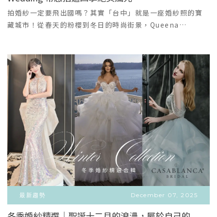
＋
與身形完美發揮妳的優勢專屬包廂一對一：在獨立私密空間
了。」Love, but make it real.如果你想要的不是制式浪漫
拍婚紗一定要飛出國嗎？其實「台中」就是一座婚紗照的寶
內，由專人服務，兩小時內挑到滿意為止本月預約諮詢｜每
而是一組像人生一樣的婚紗照那麼，昆娜的鏡頭，會很懂
藏城市！從春天的粉櫻到冬日的時尚街景，Queena
日限量兩組新人體驗精緻婚紗現在透過線上預約來店，除了
你。｜婚紗主題風格攝影・預約諮詢｜
Wedding 嚴選台中一年四季最棒的特色景點，讓您不用換城
現場體驗命定婚紗，更可直接享有昆娜頂級聯名品牌專屬優
市，也能拍出多變、絕美的婚紗照風格！🌸 春日序曲：清新
惠：國際鑽戒：I-Primo、Diamond F人氣精緻喜餅：花神
花海與生機勃勃春天，是萬物復甦、綠意盎然的季節，最適
喜餅、山木島、四月南風、金格喜餅手工婚鞋與精品：
合清新、甜美、有生命力的風格。景點推薦季節特色適合風
Resarah、上品寢具👇 尋找妳的專屬婚禮風格，立即填表預
格與禮服搭配櫻花鳥森林/櫻花景點 (2-3月)浪漫粉色花海日
約諮詢 👇( 填寫後將有專門助理與您聯繫，為您安排專屬一對
系、甜美、浪漫。大雅麥田 (2-3月)一片金黃或翠綠，充滿生
一諮詢時段 )
命力自然、鄉村、清新。國美館周邊/台中植物園春天新綠，
光線柔和清新自然、生活感。東海大學 (路思義教堂)廣闊校
園，歐式建築氣質、校園清新、簡約優雅。👗 禮服建議： 選
擇輕盈的白紗、粉色或淡彩色禮服，材質以薄紗、蕾絲或輕
緞為主，搭配簡單的頭飾或花冠。☀️ 夏日熱戀：蔚藍天空與
綠色秘境夏季陽光熱情飽滿，適合上山下海，捕捉熱情奔放
的畫面。景點推薦季節特色適合風格與禮服搭配高美濕地壯
闊夕陽、海天一線 (需注意潮汐)磅礴、唯美、大氣。都會公
最新趨勢
December 07, 2025
園/中央公園/黑森林茂密樹林、廣闊草地森系、清新、避暑。
冬季婚紗精選｜聖誕十二月的浪漫，屬於自己的