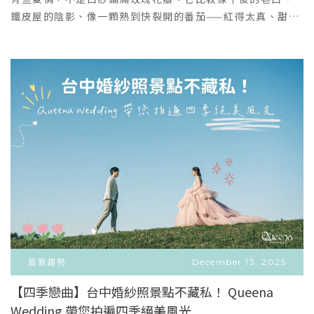
惠：國際鑽戒：I-Primo、Diamond F人氣精緻喜餅：花神
租禮服」的服務喔。單租禮服為完全預約制，因為需要幫您
鐵皮屋的陰影、像一顆熟到快裂開的番茄——紅得太真、甜得
喜餅、山木島、四月南風、金格喜餅手工婚鞋與精品：
準備完整時段的包廂、提前準備您可能會喜歡的婚紗、以及
太過分，一碰就甜甜蜜蜜。This is not a fairytale. This
Resarah、上品寢具👇 尋找妳的專屬拍攝風格，立即填表預
禮服顧問的檔期喔！如果需要預約單租禮服，歡迎直接致電
is real love.昆娜的婚紗攝影，從來不追求「完美」。拍的
約諮詢 👇( 填寫後將有專門助理與您聯繫，為您安排專屬一對
或私訊！選擇昆娜，妳能享受的「獨家專屬服務」不論妳選
是——你們笑到沒形象的瞬間、牽手走過老街的影子、在屋
一諮詢時段 )
擇哪一種方案，在昆娜，妳都能擁有最頂級、安心的籌備體
頂、草地、斜坡上，用力愛過、用力生活的樣子。復古台灣
驗：專屬腳本企劃：想拍出故事感？跟攝影師一對一溝通
的街景，不是背景，而是愛情的證人。斑駁磁磚、鐵窗、屋
後，我們為妳寫出專屬的拍攝劇本，拒絕複製貼上的婚紗
瓦、電線，全都在說同一句話：「婚紗照不是演給誰看，從
照！明星級拍攝引導：不用擔心不會擺 Pose，攝影師歡樂引
頭到尾都來真的！」搖滾番茄，是不乖的新娘宣言🍅🍅🍅紅
導，教妳眼神、逗妳微笑，讓拍照變成一場好玩的約會，情
色，在鏡頭裡，不是喜氣，是叛逆！像番茄一樣——juicy,
緒價值給滿滿 <3專業禮服顧問：妳不是難搞，只是值得更
bold, unapologetic.它代表的是：不收斂的情感、不修飾
好！從版型、剪裁、到宴客場地背板搭配，顧問用專業替妳
的快樂、不怕被看見的真心。你們可以穿得不典型、姿勢不
快速找到命定款 "The One"婚紗一條龍：從拍婚紗到拿宴客
端正、笑得太大聲、坐得太隨性。不是為了誰而成為新娘：
禮服，所有繁瑣細節由專屬顧問提醒所有預約，妳負責美美
正在感受、正在選擇、正在愛的女人。想要浪漫，但不想落
出席就好昆娜高級手工婚紗｜東方女性的命定剪裁不敢說最
入公式；想要被記錄，但不想被定義。“I’m not
好，只敢說更好！為什麼我們對禮服這麼有自信？對禮服挑
pretending to be in love.I am in love.”一組會越看越
最新趨勢
December 13, 2025
剔的妳，在昆娜絕對能滿足所有想像：精選 11 支國際頂級品
有味道的婚紗照十年後再翻開，你不會只記得「那天穿什
【四季戀曲】台中婚紗照景點不藏私！ Queena
牌：禮服回台特別針對東方女性身形設計調整版型依身形客
麼」。你會記得：那條街的風、那顆番茄的紅、那個夏天你
Wedding 帶您拍遍四季絕美風光
VIEW MORE
製調整：不求穿上去不像本人，顧問精準判斷，依妳的喜好
們怎麼笑、怎麼靠在一起，怎麼覺得——「啊，就是這個人