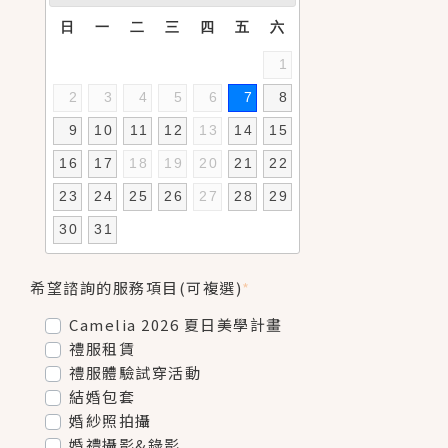
日
一
二
三
四
五
六
1
2
3
4
5
6
7
8
9
10
11
12
13
14
15
16
17
18
19
20
21
22
23
24
25
26
27
28
29
30
31
希望諮詢的服務項目(可複選)
*
Camelia 2026 夏日美學計畫
禮服租賃
禮服體驗試穿活動
結婚包套
婚紗照拍攝
婚禮攝影&錄影