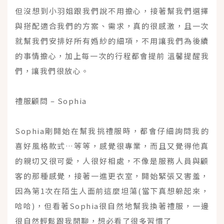
但沒想到小羽姐跟我們說不用擔心，接著幫我們選擇
與搭配適合我們的方案、需求，真的很感激，且一次
就幫我們安排好所有婚紗的細項，不用讓我們為後續
的事情擔心，加上每一次的行程都會提前 溫馨提醒我
們，讓我們很放心。
禮服顧問 – Sophia
Sophia剛開始在幫我挑禮服時，都會仔細詢問我的
喜好風格款式…等等，感覺很專業，而且又覺得他真
的親切又很可愛，人很好相處，不像是服務人員與顧
客的那種感覺，接著一進更衣室，開始緊張又害羞，
因為第1次在陌生人面前這麼坦蕩(當下真想躲起來，
哈哈)，但看著Sophia很自然地幫我換著禮服，一邊
很自然輕鬆跟我閒聊，想必看了很多習慣了