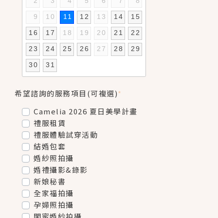
2
3
4
5
6
7
8
9
10
11
12
13
14
15
16
17
18
19
20
21
22
23
24
25
26
27
28
29
30
31
希望諮詢的服務項目(可複選)
*
Camelia 2026 夏日美學計畫
禮服租賃
禮服體驗試穿活動
結婚包套
婚紗照拍攝
婚禮攝影&錄影
新娘秘書
全家福拍攝
孕婦照拍攝
閨蜜婚紗拍攝