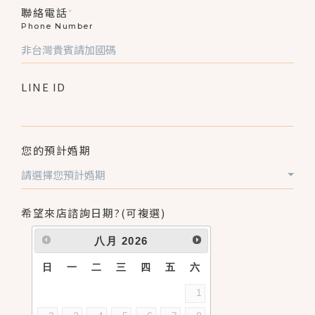
聯絡電話
*
Phone Number
LINE ID
您的預計婚期
請選擇您預計婚期
希望來店諮詢日期?(可複選)
八月
2026
日
一
二
三
四
五
六
1