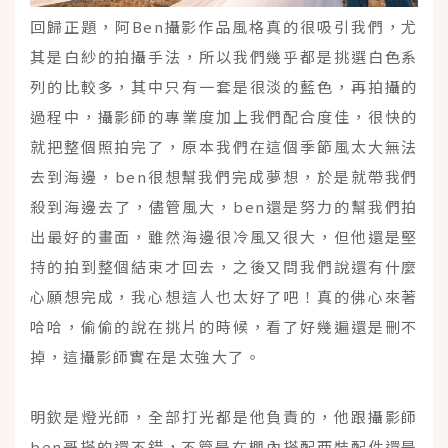
回歸正題，阿Ben攝影作品風格真的很吸引我們，尤
其是白紗的拍攝手法，所以我們幾乎都是挑選白色系
列的比較多，其中只有一套是很淡的藍色，再拍攝的
過程中，攝影師的專業度加上我們配合度佳，很快的
就把整個照拍完了，原本我們在這個季節風太大無法
去到海邊，ben很想幫我們完成夢想，於是就帶我們
殺到海邊去了，儘管風大，ben還是努力的幫我們拍
出最好的畫面，雖然海邊很冷風又很大，但他還是堅
持的拍到整個結束才回去，之後又問我們說還有什麼
心願想完成，我心想這人也太好了吧！真的佛心來著
哈哈，偷偷的說在挑片的時候，看了好幾遍還是刪不
掉，這攝影師實在是太強大了。
明欽是燈光師，全部打光都是他負責的，他跟攝影師
ben哥搭的還不錯，不管是在棚內搭配西裝配件還是