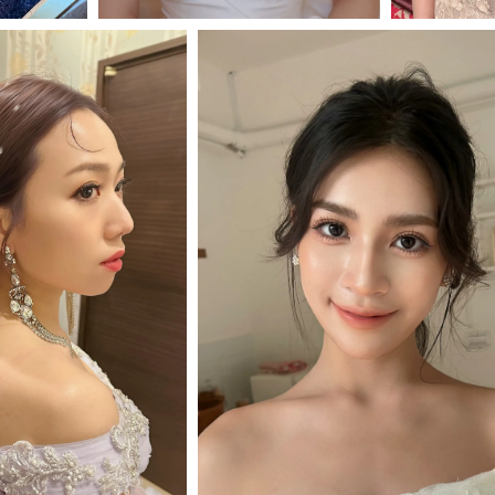
M
MORE＋