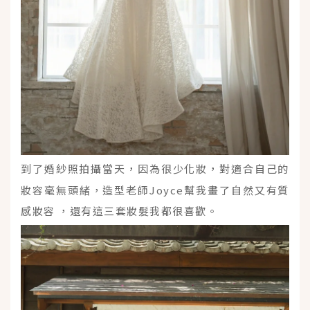
到了婚紗照拍攝當天，因為很少化妝，對適合自己的
妝容毫無頭緒，造型老師Joyce幫我畫了自然又有質
感妝容 ，還有這三套妝髮我都很喜歡。