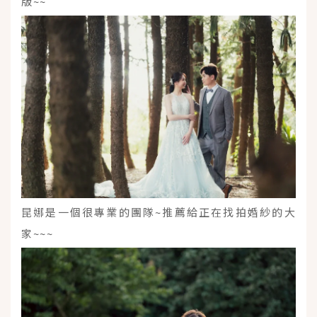
版~~
昆娜是一個很專業的團隊~推薦給正在找拍婚紗的大
家~~~