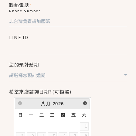
聯絡電話
*
Phone Number
LINE ID
您的預計婚期
請選擇您預計婚期
希望來店諮詢日期?(可複選)
八月
2026
日
一
二
三
四
五
六
1