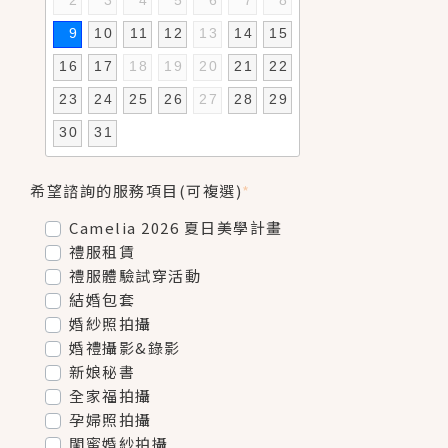
2
3
4
5
6
7
8
9
10
11
12
13
14
15
16
17
18
19
20
21
22
23
24
25
26
27
28
29
30
31
希望諮詢的服務項目(可複選)
*
Camelia 2026 夏日美學計畫
禮服租賃
禮服體驗試穿活動
結婚包套
婚紗照拍攝
婚禮攝影&錄影
新娘秘書
全家福拍攝
孕婦照拍攝
閨蜜婚紗拍攝