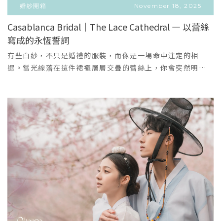
線層次表現得像雪夜裡閃爍的星子。造型建議：復古大波浪
束沿著身形流動若說上一件是公主，那這件便是女神。細緻
婚紗開箱
November 18, 2025
或俐落高盤髮，配以細長耳環，妝容偏煙燻或古銅光澤，呈
的金線刺繡緊貼上身線條，拉出最漂亮的肩頸比例，宛如把
Casablanca Bridal｜The Lace Cathedral — 以蕾絲
現明星紅毯般的氣勢。Q：為什麼要在選這三件？A：冬天的
光與蕾絲一起雕刻在皮膚上。魚尾裙身是 Casablanca 最拿
寫成的永恆誓詞
VIEW MORE
光線帶有透明感與冷冽的對比，是展現「光與紗」質感的最
手的立體剪裁，穿上那刻，妳會真心覺得：「原來我的身形
＋
佳時刻。白色與淺色系在冷色光中反而更加純粹，亮片與水
線條也可以被襯托得這麼漂亮。」這件適合：希望看起來更
有些白紗，不只是婚禮的服裝，而像是一場命中注定的相
晶在低光下的反射能創造電影級的高光畫面；而厚重的蓬裙
修長、更緊緻、更具盛典魅力的新娘。03｜Royal Illume
遇。當光線落在這件裙襬層層交疊的蕾絲上，你會突然明白
在寒風中拉出壯闊的動態，遠看像雪花堆疊、近看像手工的
光之皇冠 — 手工珠鑽 × 絕美緞面這件是「遠看美、走近後
——原來夢想中的自己，是這麼優雅、這麼完整。｜禮服靈
藝術品——這就是冬季婚紗獨有的浪漫。P.S.拍攝小提醒（讓
更美、燈光下最美」的典型代表。滿版刺繡與施華洛世奇珠
感：把教堂的寧靜與光感穿在身上這件白紗的靈魂，是「安
照片更有冬季氣氛感）在進場或拍攝瞬間撒上少量人造雪或
鑽像星塵落在緞面上，每一顆都是工藝師慢慢排、慢慢縫上
靜的奢華」。柔霧蕾絲像晨光灑落在大教堂的立面，沒有浮
細小銀粉（攝影棚/宴客場地可控），能提升「雪落星塵」效
去的溫度。穿上之後的妳，不需要任何背景、也不需要任何
誇，卻極度迷人。法式蕾絲手工密織每一片花紋柔軟細膩，
果。使用暖光巢狀補光（如黃金色燈片）搭配冷日光，能創
道具——妳本身就是現場的亮點。攝影機會愛妳，賓客會忘記
輕輕貼著膚色，像天然自帶濾鏡的光暈。經典皇室蓬裙線條
造聖誕燈飾般的溫度。加上一點聖誕元素：一朵簡約的金色
眨眼，而妳會在心裡默默想：「我真的值得這麼漂亮。」這
穿上後會瞬間擁有「不需要刻意，就自然被注視的氣場」。
或深紅胸花、或手捧小束松針與金屬裝飾的花束，既節慶又
件適合：需要登場感、需要氣勢、需要穿出“女王駕到”的
氣勢十足的長頭紗曳地延伸的蕾絲花邊，把整條走道都變成
不搶鏡。【 預約建議 與 專屬服務 】Queena 精選冬季禮服
婚禮主角。近看才知道，原來亮度可以這麼高級Casablanca
你的舞台。｜穿上後的感覺：不是夢，是鏡子裡的妳許多新
數量有限，部分款式為限量進口或熱門款式。若您被其中任
的亮，是肉眼看到會感動的那種。閃爍的細光把「月光 × 霧
娘第一次穿上它時，都會瞬間安靜下來。因為那一刻，她們
意一件吸引：✨ 立即預約試穿｜填寫預約表單（下滑）我們
面金 × 時間」揉進布料裡。只要稍微動一下，光便會順著緞
看見的不是「某件漂亮的白紗」，而是 她們想成為的樣子。
提供一對一禮服顧問服務，試穿當天將依妳的身形做腰線與
面的弧度流動——溫柔、順滑、乾淨得像一幅油畫。如果妳喜
➤ 肩頸線條被蕾絲柔化，顯現溫柔的高雅➤ 腰身被蓬裙比例
長度版型建議、提供現場造型與拍攝討論，並以最適合冬季
歡：✔ 軟亮不刺眼的高級緞光✔ 近看會忍不住伸手摸的手工
細緻雕塑，馬上小一圈➤ 每一步走動都帶著微光，好像自帶