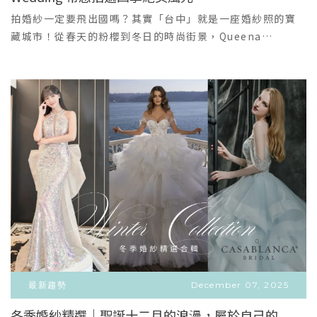
＋
與身形完美發揮妳的優勢專屬包廂一對一：在獨立私密空間
了。」Love, but make it real.如果你想要的不是制式浪漫
拍婚紗一定要飛出國嗎？其實「台中」就是一座婚紗照的寶
內，由專人服務，兩小時內挑到滿意為止本月預約諮詢｜每
而是一組像人生一樣的婚紗照那麼，昆娜的鏡頭，會很懂
藏城市！從春天的粉櫻到冬日的時尚街景，Queena
日限量兩組新人體驗精緻婚紗現在透過線上預約來店，除了
你。｜婚紗主題風格攝影・預約諮詢｜
Wedding 嚴選台中一年四季最棒的特色景點，讓您不用換城
現場體驗命定婚紗，更可直接享有昆娜頂級聯名品牌專屬優
市，也能拍出多變、絕美的婚紗照風格！🌸 春日序曲：清新
惠：國際鑽戒：I-Primo、Diamond F人氣精緻喜餅：花神
花海與生機勃勃春天，是萬物復甦、綠意盎然的季節，最適
喜餅、山木島、四月南風、金格喜餅手工婚鞋與精品：
合清新、甜美、有生命力的風格。景點推薦季節特色適合風
Resarah、上品寢具👇 尋找妳的專屬婚禮風格，立即填表預
格與禮服搭配櫻花鳥森林/櫻花景點 (2-3月)浪漫粉色花海日
約諮詢 👇( 填寫後將有專門助理與您聯繫，為您安排專屬一對
系、甜美、浪漫。大雅麥田 (2-3月)一片金黃或翠綠，充滿生
一諮詢時段 )
命力自然、鄉村、清新。國美館周邊/台中植物園春天新綠，
光線柔和清新自然、生活感。東海大學 (路思義教堂)廣闊校
園，歐式建築氣質、校園清新、簡約優雅。👗 禮服建議： 選
擇輕盈的白紗、粉色或淡彩色禮服，材質以薄紗、蕾絲或輕
緞為主，搭配簡單的頭飾或花冠。☀️ 夏日熱戀：蔚藍天空與
綠色秘境夏季陽光熱情飽滿，適合上山下海，捕捉熱情奔放
的畫面。景點推薦季節特色適合風格與禮服搭配高美濕地壯
闊夕陽、海天一線 (需注意潮汐)磅礴、唯美、大氣。都會公
最新趨勢
December 07, 2025
園/中央公園/黑森林茂密樹林、廣闊草地森系、清新、避暑。
冬季婚紗精選｜聖誕十二月的浪漫，屬於自己的