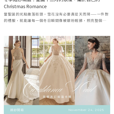
光復/審計/范特喜文創聚落老屋磚牆，文創氣息復古、文青街
Christmas Romance
VIEW MORE
拍、生活感。👗 禮服建議： 剪裁俐落的魚尾裙或飄逸感雪紡
＋
白紗適合海邊；森林系可選線條簡約、不拖地的輕婚紗。🍁
當聖誕的光點撒落街頭，雪花沒有必要真從天而降——一件對
秋日詩意：大地色調與歐式古堡秋高氣爽，光線變得柔和，
的禮服，就能讓每一個冬日瞬間像被銀粉輕拂，照亮整個回
最適合唯美、有層次感的風格。景點推薦季節特色適合風格
憶。2025年冬季，我們挑選幾件最能在冷色光影裡發光的禮
與禮服搭配霧峰落羽松羽葉轉紅或金黃，詩意浪漫唯美、詩
服：從華麗的分層蓬裙，到霧感淺藍的夢幻蓬裙，再到帶著
意、暖色調。新社莊園古堡紅磚古堡與歐式庭園歐式宮廷、
微光的緊身亮片魚尾。在節慶、教堂、或雪景旁的外景拍攝
古典、唯美。外埔忘憂谷金黃稻田或休耕後遼闊的景觀大
中，完整你最想被記住的那一幕。貼心附上細節說明與搭配
地、療癒、遼闊感。👗 禮服建議： 適合選擇深色、酒紅、墨
建議——穿上它，來一場屬於冬天婚禮的聚光時刻。一、
綠或海軍藍等飽和色系禮服；古堡前白紗可搭配長頭紗，營
DOVITA－雪之華·土耳其分層夢幻白紗蓬裙（大場地／豪華
造古典唯美感。❄️ 冬日暖陽：古典莊重與時尚都會冬日陽光
進場首選 ）亮點與細節：多層次硬紗與鬆褶網紗交疊，形成
溫暖不刺眼，最適合拍攝有氣質、莊重或時尚氛圍的場景。
奢華蓬度與俐落輪廓；走動時裙擺呈現連綿的層次波紋，像
景點推薦季節特色適合風格與禮服搭配台中孔廟/霧峰林家花
雪地上柔和的軌跡。腰身以手工雕花與細緻縴帶收腰，視覺
園冬日暖陽，古蹟莊重中式、古典、莊嚴。七期街道/國家歌
拉長下半身，打造皇室般的進場氣勢。特選微閃紗面料，在
劇院現代感、時尚氣場時尚、都會、歐風氣勢。泰安車站日
燈光下產生柔和星塵效果，不需大量珠寶也能自然發光。適
式木造車站，懷舊氛圍日系、清新、懷舊復古。👗 禮服建
合場景與攝影建議：教堂進場、宮殿式外景、冬日大階梯；
議： 選擇緞面、卡肩或長袖的簡約白紗，突顯氣質；晚禮服
建議以俯拍與廣角鏡頭呈現裙擺的流動感。造型建議：皇冠
可選黑色、白色或剪裁大方的設計款，營造時尚感。💡
式髮飾加上首爾水晶頭紗，配以簡單的銀色耳飾，營造聖誕
婚紗開箱
November 24, 2025