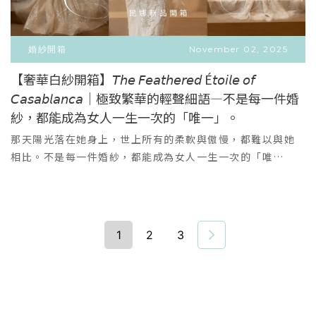
浪漫跳脫傳統白紗構圖，把鏡頭放在「兩個人之間的情
緒」。陽光透過花瓣灑落，新娘被抱起的瞬間帶著失重感，
全景明亮得像是夢裡。白紗的飛揚、櫻花的盛放、笑容的真
婚紗開箱
November 02, 2025
實，都在這一刻被凝結。風格亮點輕盈跳耀感：擅長以移動
【奢華白紗開箱】𝘛𝘩𝘦 𝘍𝘦𝘢𝘵𝘩𝘦𝘳𝘦𝘥 É𝘵𝘰𝘪𝘭𝘦 𝘰𝘧
動作抓住最自然的笑意。高亮柔霧色系：適合春天，也適合
𝘊𝘢𝘴𝘢𝘣𝘭𝘢𝘯𝘤𝘢｜極致繁華的輕聲細語—不是每一件婚
VIEW MORE
喜歡乾淨透明感的新人。敘事式構圖：畫面有延伸，有空
＋
紗，都能成為女人一生一次的「唯一」。
氣，有故事。適合新人✔ 喜歡明亮清透的氛圍✔ 想在櫻花季
拍攝卻不想落入刻板角度✔ 期待「像劇照又像日記」的叙事
那天陽光落在她身上，世上所有的柔軟與傲慢，都難以與她
風格｜Scene 3｜夜幕霧氣・極簡片段當光線變暗，櫻花不
相比。不是每一件婚紗，都能成為女人一生一次的「唯
再，故事更靠近了彼此。用 霧、暗色、靜止 三種元素，打造
一」。有些衣服是為了婚禮而存在，而少數作品——是為了成
冷調卻深情的畫面。極簡，讓情緒成為主角。在微光下靠近
就命中注定的主角。而她，是後者。｜設計語彙｜極致繁華
的兩人，有一種「只有我們聽得見」的寂靜。深夜電影的收
的輕聲細語手工串綴水晶、珠鑽與立體廓形刺繡，如夜幕中
尾，一種成熟的浪漫。風格亮點冷調霧感美學：敘事質地。
被點亮的城市天際線，層層光芒堆疊，卻沒有一絲喧鬧。羽
1
2
3
極簡服裝 × 深情構圖：凸顯情緒張力。城市夜幕氛圍：適合
絨般輕盈的長羽袖披肩，不是裝飾，是態度。她知道自己耀
喜歡獨特、非制式婚紗照的新人。適合新人✔ 偏愛高級冷
眼，卻選擇以溫柔收尾——這是一種「我值得，我也不必高聲
調、極簡風格✔ 希望呈現「情緒系」婚紗照✔ 想拍出像電影
證明」的優雅。奢華是懂得等待最好的時機閃耀。｜穿著感
劇照般的深度與故事感抓住新人之間「最真實、最不經意」
受｜為心甘情願發光的妳而生這件禮服不會叫你成為誰，它
的時刻，抓拍一段存在的戀愛，而不是為鏡頭表演。以三種
只會放大你已經是的人。在光線下，你會發現：它不是讓你