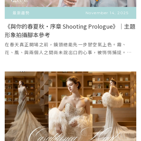
的妝髮呈現每件禮服的最佳光感。這個冬天，讓我們幫妳把
細節✔ 穿上後瞬間變成“盛典版本的自己”那妳真的、真的
追光機它不張揚，但會讓妳「美到被記住」。｜最適合：想
每一個閃爍，縫進婚紗的每一層紗裡。穿上它，記住那個在
要來親眼看看。✨ 歡迎預約試穿｜讓妳的高光時刻，從走進
擁有「經典，也只屬於我自己」的妳這件白紗特別適合——喜
最新趨勢
November 14, 2025
暖冬中微笑的妳。預約試穿，成就屬於妳的冬季HighLight
試衣間開始照片已經很美了，但 Casablanca 的美，是一定
歡乾淨、純粹光線感的婚紗照想擁有盛大卻不浮誇的進場造
《與你的春夏秋・序章 Shooting Prologue》｜主題
時刻。
要親身站到鏡子前才懂的。每件禮服試穿後都會像活過來一
型想呈現「新娘氣勢」但仍保留溫柔細節的人希望未來十年
形象拍攝腳本參考
VIEW MORE
樣，不需要多說，妳自己就會知道：那是不是妳的命定款。
後回頭看，依然覺得完美的新娘它不是潮流，它是經典。而
＋
📩 立即填寫預約試穿（名額有限）讓光落在妳身上，妳就成
經典，是永遠不會輸的選擇。｜Queena的堅持：把每位新娘
在春天真正開場之前，鏡頭總能先一步替空氣上色。霧、
了永恆。
的故事拍成永恆每件白紗都應該讓新娘穿起來「像自己，更
花、風、與兩個人之間尚未說出口的心事，被悄悄捕捉。｜
美的自己」。專屬禮服顧問會依照妳的臉型、身形與婚禮場
Scene 1｜櫻花樹下・溫柔日常粉櫻如雲，枝頭滿是風的聲
地，提供最適合的妝髮、頭紗長度與配件建議，讓妳不是被
音。在這一幕，微涼以更細膩的方式，呈現「春天最純粹的
禮服駕馭，而是完整駕馭它。｜想試穿嗎？這件白紗穿上才
浪漫」。穿上訂製韓服的兩人像是從舊時代走來的戀人——柔
知道它的力量如果妳心裡有一點點悸動、覺得「就是它」——
霧感的淡藍與象牙白隨步伐輕輕擺動，溫柔得像一首慢歌。
那代表妳一定要親自來穿穿看。▍立即預約試穿｜填寫表
捕捉自然流動的氛圍：牽手、回頭、相視而笑，所有動作都
單，讓我們為妳準備專屬白紗時刻（預約排程有限，建議提
像剛剛好被風吹動。風格亮點柔光 × 沉靜色調：把櫻花的甜
前預約）
度降低，呈現更高級、日系電影的質感。自然互動式拍攝：
每一張都像是有台詞的劇照。文化服飾也能拍得很輕盈：韓
服在特調的色調中呈現更浪漫的氣質。適合新人✔ 想拍出
「不落俗套的櫻花照」✔ 喜歡日韓影集的氛圍✔ 想要自然、
純淨、不做作的互動畫面｜Scene 2｜櫻花彼端・白紗的春光