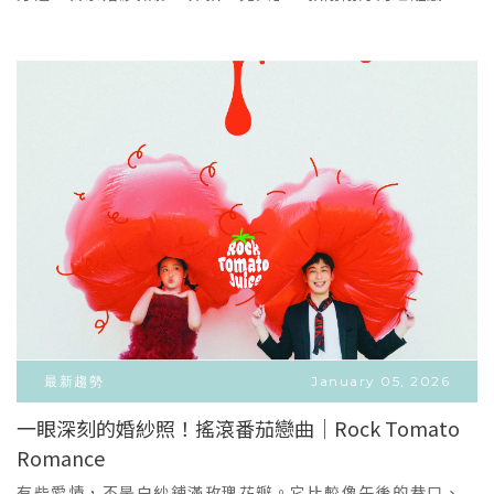
娜，妳能享受的「獨家專屬服務」不論妳選擇哪一種方案，
她回頭，他微笑；一點點遲疑、一點點心動。Quiet
論刪減，去蕪存菁！盡量留下您想要的內容，幫您規劃在預
在昆娜，妳都能擁有最頂級、安心的籌備體驗：🕊️ 專門助理
moments, honest love.輕顏的空間、木質的溫度、自然
算內。Q：方案內的禮服要加價嗎？A：不用加價！昆娜所有
全套貼心服務 ｜ 明星級歡樂引導帶長輩出門、帶毛孩棚拍、
光在午後慢慢移動，時間彷彿被放慢，留下的是兩個人最真
方案內的禮服都有包含全區手工單品的婚紗禮服，拍照手工
或是挺著孕肚會緊張嗎？別擔心！昆娜擁有專屬門市助理替
實的狀態。我們拍你低頭整理花束的瞬間、他伸出手卻還沒
單品是1F一整個區域的禮服可以挑選；宴客手工單品是3F一
妳打理與提醒所有預約排程～拍攝現場由專業攝影團隊歡樂
握住的那一秒，那些說不出口的情感。一種很「鹽系」的
整層樓的婚紗可供挑選唷！禮服數量可以說是非常多！因此
引導，教你們擺拍、逗你們微笑，長輩不尷尬、毛孩不失
美。一點點甜膩、張揚，在多年後回看時，覺得心裡一暖。
不用擔心挑不到喜歡的禮服。若對於禮服有要求設計或質感
控、媽咪最安心，只要帶著放鬆的心情就好囉！📸 專屬故事
Less pose, more feeling.Simple, calm, and
的貴賓，我們也有提供「2F國際品牌區」，裡面蒐羅了昆娜
劇本 ｜ 一對一攝影溝通即使是全家福也不會輕忽照片可訴說
timeless.如果你也嚮往這樣的婚紗照——像一部日常電影，
從11支國際品牌精選的婚紗禮服，從經典的「優雅蕾絲白
的故事性，拒絕複製貼上的死板排排站。拍攝前，攝影師與
安靜、留白，卻把愛拍得很深。那麼，這就是屬於你們的風
紗」到「氣勢王妃奢華大長襬白紗」在我們館內都可以看
你一對一溝通，針對你們的家庭互動、孕期心情或毛孩個
格。
到，品牌區的婚紗就需要看各個品牌定價唷！若擔心太爆預
性，親自為你們編寫專屬的拍攝腳本，讓照片像一部日常電
算，也歡迎先提供可接受的金額給您的禮服顧問，在預算內
影，安靜、留白，卻充滿細節與溫度。👗 禮服修改完美合身
為您挑選到最完美的婚紗♡Q：我在網路上看到傳統婚紗店很
｜ 專屬顧問版型諮詢不用等到結婚，此刻的你與家人就值得
多消費都不透明、強迫推銷，很擔心怎麼辦？A：昆娜不會！
最好！專屬禮服顧問會依據妳的身形、孕期週數與氣質彈性
我們最大的願望是協助新人開心地完成人生大事，加價跟收
最新趨勢
January 05, 2026
推薦，並在獨立包廂內貼心服務，替妳快速找到那件命定
取金額之前都會再特別跟您說明一次，不用擔心突如其來的
一眼深刻的婚紗照！搖滾番茄戀曲｜Rock Tomato
（The One）的高級質感。本月預約諮詢｜每日限量兩組體
消費🤍我們家禮服真的很多很漂亮，也不會做強迫推銷唷～
Romance
VIEW MORE
驗精緻婚紗(體驗以媽媽為主)現在透過線上預約來店，除了現
放心的預約吧！Q：我不需要拍照服務 / 已經在別的地方拍
＋
場體驗命定婚紗，更可直接享有昆娜頂級聯名品牌專屬優
完，只要宴客禮服 / 婚攝新秘？A：沒問題！那就是我們「單
有些愛情，不是白紗鋪滿玫瑰花瓣。它比較像午後的巷口、