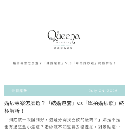
感？• 人數多、意見多，怕拍攝過程手忙腳亂？這些問題，
其實是許多家庭在拍攝前最常有的擔心～>> 昆娜幫你把每個
細節都準備好 <<✔️專人提供服裝搭配建議：讓全家畫面和諧
又有質感✔️專業攝影師互動引導：自然帶動長輩、小朋友的情
緒✔️輕鬆舒適的拍攝節奏：不用擔心尷尬或不會擺姿勢✔️客製
化拍攝風格：無論是溫馨、韓系、自然互動都能呈現💎 家人
的幸福值得最高規格的儀式感有些幸福，不是每天都有機會
重來。是孩子願意牽著妳的手；是毛孩寵物能陪伴身側； 是
肚子裡的小生命，正在悄悄改變妳的人生。無論是全家團
聚、迎接新生命、還是與寵物毛孩的珍貴日常，在昆娜，妳
都能享受比照頂級婚紗規格的精緻服務：✨ 我們的三大幸福
定格主題本系列方案皆包含高質感輸出類成品（精緻相本、
放大框/桌框），由一條龍專業團隊完整打理：👨‍👩‍👧‍👦 經典
最新趨勢
July 04, 2026
全家福：手機裡總不缺照片，但有多久沒有一張「全家人都
婚紗專案怎麼選？「結婚包套」v.s「單拍婚紗照」終
到齊、每個人都完美」的正式合照了？不管是送給父母的結
極解析！
VIEW MORE
婚週年禮物，還是家族跨世代的傳承合影，我們替你凝結全
＋
家人一瞬間的時光。🤰 溫柔孕婦婚紗：產檢及日常生活都穩
「到底該一次辦到好，還是分開找喜歡的廠商？」妳是不是
定健康的話建議在懷孕 32-36 週留影。歡迎自備服裝道具與
也有過這些小焦慮？婚紗照不知道要去哪裡拍，對景點毫無