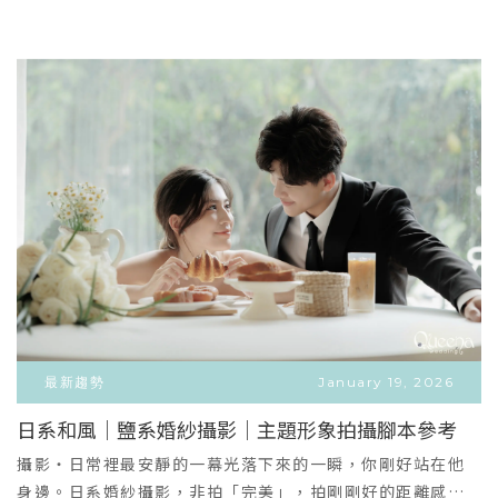
老公、寶寶的甜蜜Dresscode！拍出只有你們能懂的默契🤍
頭緒？想拍出有故事感、獨特又浪漫的照片，卻不知道該怎
當然也能挑選我們備有輕盈、高彈性且極具設計感的專屬孕
麼準備？對禮服細節要求極高，卻卡在不知道自己適合什麼
婦手工婚紗，完美襯托孕媽咪出最優雅的線條，修飾身形，
版型？別擔心，把這些繁瑣的功課，都交給昆娜吧🤍一張圖
紀錄生命最初的奇妙蛻變！🐶 寵物毛孩寫真：寵物就是我們
看懂：結婚包套 v.s 單拍婚紗照每個人的婚禮節奏不同，適合
的家人！有毛、無毛的寶貝我們都歡迎！昆娜擁有獨立的專
的方案當然也不同：方案項目✨ 結婚包套 (一條龍服務)📸 單
業攝影棚與耐心的團隊，善於捕捉寶貝與妳之間最真摯、最
拍婚紗照 (純拍照方案)方案價格(僅供參考)$53800 ～
互相信任的眼神互動。(本項可與全家福、孕婦婚紗完美結合
$99800$42800 ～ $58800服務內容包含「婚紗攝影」與
拍攝)Q：專案價格是多少？內容有什麼？A：昆娜全家福專案
「宴客禮服、周邊」僅包含「婚紗攝影」相關服務適合對象
36800起、孕婦寫真及寵物寫真專案28800起，內含昆娜立
婚期已定/未定講求效率、希望婚禮風格一致的忙碌新人已辦
體攝影棚拍攝、2套女生禮服、20組相片(含電子檔)入冊、相
完婚宴、海外婚禮或不辦宴客的新人最大優點省時、省心、
本相框......等。男生如果需要西服可另外加選，會由我們的專
高cp值，不需重複尋找廠商。簡單、純粹，無後續宴客包
業西服工作室【品位室西服】提供服務唷！Q：我有預算考
袱。Q：我想調整內容，加一套拍照禮服、不要相本相框、想
量，希望可以抓在$XXXXX，可以嗎？A：可以喔！一樣是來
調整照片組數......etc.，可以嗎？A：可以喔！方案內容都可
店裡請顧問規劃，看有哪些內容慢慢討論刪減，去蕪存菁！
以來店跟顧問討論調整，調整完顧問會幫您重新報價喔！Q：
最新趨勢
January 19, 2026
盡量留下您想要的內容，幫您規劃在預算內。Q：有小朋友的
全毛片有贈送嗎？A：昆娜沒有照片全給，可以挑自己喜歡的
日系和風｜鹽系婚紗攝影｜主題形象拍攝腳本參考
衣服嗎？A：小男生自備。昆娜有女生的小花童服，適用身高
照片，昆娜會幫您調色完美精修，可以討論修照片的程度
VIEW MORE
大約在90-110公分。如果更高可以考慮租借一般拍照禮服或
攝影‧日常裡最安靜的一幕光落下來的一瞬，你剛好站在他
唷！Q：我有預算考量，希望可以抓在$XXXXX，可以嗎？
＋
雞尾酒服；如果更小的小女生服裝就需要自備唷！選擇昆
身邊。日系婚紗攝影，非拍「完美」，拍剛剛好的距離感。
A：可以喔！一樣是來店裡請顧問規劃，看有哪些內容慢慢討