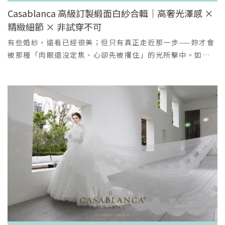
Queena Wedding 貼心提醒季節限定景點： 櫻花、麥田、
夜的星點光芒二、霧藍詩篇·莫蘭迪藍層次蓬裙（冬季森林
Casablanca 高級訂製緞面白紗合輯｜高奢光澤感 ×
落羽松等花期受天氣影響大，請務必與我們的門市人員提前
仙靈／外景浪漫／韓系唯美🌲）亮點與細節：柔霧藍層次紗
精緻細節 × 非試穿不可
VIEW MORE
確認當年的最佳拍攝時間！確定風格優先： 建議先與我們討
裙，色調如冬日晨霧或細碎霜光，低飽和度更顯高級，鏡頭
＋
論您喜歡的婚紗照風格（清新、復古、歐風等），我們將為
語言上親和又富詩意。上身以細緻刺繡與淡彩珠片點綴，遠
有些婚紗，遠看已經很美；但只有真正走近那一步——妳才會
您精準搭配最適合的季節、景點與禮服！💖 立即預約諮詢，
看如雪晶潤，近看每一顆珠片都有手工排列的溫度。中高腰
被那種「肉眼還沒定焦、心卻先被攫住」的光所擊中。如果
讓 Queena Wedding 專業團隊，為您量身打造一場跨越四
線設計，兼顧活動舒適度與攝影美感，裙襬輕盈易擺動，適
妳喜歡：✔ 軟亮不刺眼的高級緞光✔ 近看會忍不住伸手摸的
季的台中婚紗旅拍！
合步行與旋轉的動態拍攝。適合場景與攝影建議：櫻花或冬
手工細節✔ 穿上後瞬間變成“盛典版本的自己”那妳真的、
日林間、古街巷、湖畔；早晨或黃昏側光拍攝能把藍色層次
真的要來親眼看看。Casablanca 便是這樣的存在。它不浮
與肌理層次表現得最美。造型建議：以半披髮搭配簡約耳
誇、不刻意，而是一種 高級、靜奢、近看更驚人的溫柔亮
飾，妝感偏自然冷調，讓禮服的色溫成為畫面的主角。三、
度。每一道緞面弧光、每一針手工珠鑽，都像是為了紀念妳
星塵密語·亮片魚尾與大蝴蝶結（敬酒晚宴／個性華麗／紅
「從女孩變成新娘」的那一瞬。01｜Classic Royal 光映城
毯首選💅🏻）亮點與細節：身體曲線以魚尾剪裁精準包覆，胸
堡 — 皇室級緞面蓬裙她是從光裡走出的公主——深 V 手工鑽
腹以立體珠飾與細緻水晶手工編織，近看如星河流動。下擺
片綴飾細緻鋪展，近看時會忍不住倒吸一口氣：原來光，可
以層層微亮薄紗堆疊形成柔和魚尾，並可加配後背大型蝴蝶
以被雕刻得這麼精緻。澎度優雅的緞面裙襬，帶著
結或可拆式斗篷，兼具戲劇性與多變造型。面料含細緻亮片
Casablanca 特有的「霧光感」，不是刺眼的亮，而是像珍
但手感柔順，不刺膚；在舞會或夜景中能呈現鏡面般的閃爍
珠殼內側那氣息般的柔亮。動一步就綻開一步，氣場卻安靜
效果。適合場景與攝影建議：豪華酒店晚宴、城市夜景外
得迷人。這件適合：想在主場婚禮成為全場焦點，但依然高
拍、燭光晚餐場景；低光下的局部補光能把水晶與亮片的光
貴不張揚的新娘。02｜Sculpture Muse 緞面雕刻魚尾 — 光