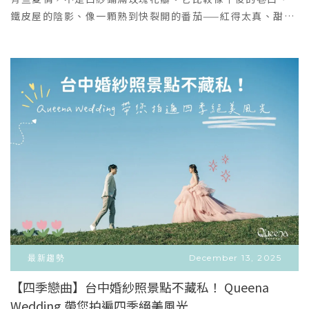
惠：國際鑽戒：I-Primo、Diamond F人氣精緻喜餅：花神
租禮服」的服務喔。單租禮服為完全預約制，因為需要幫您
鐵皮屋的陰影、像一顆熟到快裂開的番茄——紅得太真、甜得
喜餅、山木島、四月南風、金格喜餅手工婚鞋與精品：
準備完整時段的包廂、提前準備您可能會喜歡的婚紗、以及
太過分，一碰就甜甜蜜蜜。This is not a fairytale. This
Resarah、上品寢具👇 尋找妳的專屬拍攝風格，立即填表預
禮服顧問的檔期喔！如果需要預約單租禮服，歡迎直接致電
is real love.昆娜的婚紗攝影，從來不追求「完美」。拍的
約諮詢 👇( 填寫後將有專門助理與您聯繫，為您安排專屬一對
或私訊！選擇昆娜，妳能享受的「獨家專屬服務」不論妳選
是——你們笑到沒形象的瞬間、牽手走過老街的影子、在屋
一諮詢時段 )
擇哪一種方案，在昆娜，妳都能擁有最頂級、安心的籌備體
頂、草地、斜坡上，用力愛過、用力生活的樣子。復古台灣
驗：專屬腳本企劃：想拍出故事感？跟攝影師一對一溝通
的街景，不是背景，而是愛情的證人。斑駁磁磚、鐵窗、屋
後，我們為妳寫出專屬的拍攝劇本，拒絕複製貼上的婚紗
瓦、電線，全都在說同一句話：「婚紗照不是演給誰看，從
照！明星級拍攝引導：不用擔心不會擺 Pose，攝影師歡樂引
頭到尾都來真的！」搖滾番茄，是不乖的新娘宣言🍅🍅🍅紅
導，教妳眼神、逗妳微笑，讓拍照變成一場好玩的約會，情
色，在鏡頭裡，不是喜氣，是叛逆！像番茄一樣——juicy,
緒價值給滿滿 <3專業禮服顧問：妳不是難搞，只是值得更
bold, unapologetic.它代表的是：不收斂的情感、不修飾
好！從版型、剪裁、到宴客場地背板搭配，顧問用專業替妳
的快樂、不怕被看見的真心。你們可以穿得不典型、姿勢不
快速找到命定款 "The One"婚紗一條龍：從拍婚紗到拿宴客
端正、笑得太大聲、坐得太隨性。不是為了誰而成為新娘：
禮服，所有繁瑣細節由專屬顧問提醒所有預約，妳負責美美
正在感受、正在選擇、正在愛的女人。想要浪漫，但不想落
出席就好昆娜高級手工婚紗｜東方女性的命定剪裁不敢說最
入公式；想要被記錄，但不想被定義。“I’m not
好，只敢說更好！為什麼我們對禮服這麼有自信？對禮服挑
pretending to be in love.I am in love.”一組會越看越
最新趨勢
December 13, 2025
剔的妳，在昆娜絕對能滿足所有想像：精選 11 支國際頂級品
有味道的婚紗照十年後再翻開，你不會只記得「那天穿什
【四季戀曲】台中婚紗照景點不藏私！ Queena
牌：禮服回台特別針對東方女性身形設計調整版型依身形客
麼」。你會記得：那條街的風、那顆番茄的紅、那個夏天你
Wedding 帶您拍遍四季絕美風光
VIEW MORE
製調整：不求穿上去不像本人，顧問精準判斷，依妳的喜好
們怎麼笑、怎麼靠在一起，怎麼覺得——「啊，就是這個人