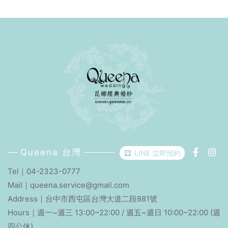
場景、三種情緒，組合成最完整的愛情故事。若你們也想擁
變漂亮，而是讓你「被看見」，像天生就在 spotlight 裡。
有專屬於兩人的故事片段——歡迎預約諮詢與拍攝時段讓專屬
有別於迪士尼夢幻般的公主禮服，它屬於知道自己值得最美
禮服顧問替妳開啟一場質感與光芒的旅程。妳的HighLight
一刻的女人。若這件禮服吸引了你，不要猶豫——那是一種靈
時刻，我們已經備好。
魂自帶的層次感互相呼喚。✨ 歡迎預約試穿讓專屬禮服顧問
替妳開啟一場質感與光芒的旅程。妳的Highlight，我們已
經備好。
Queena 台灣
LINE 立即預約
Tel｜
04-2323-0777
Mail｜
queena.service@gmail.com
Address｜
台中市西屯區台灣大道二段881號
Hours｜週一~週三 13:00~22:00 / 週五~週日 10:00~22:00 (週
四公休)